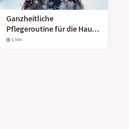
Ganzheitliche
Pflegeroutine für die Haut
im Winter
6 Min.