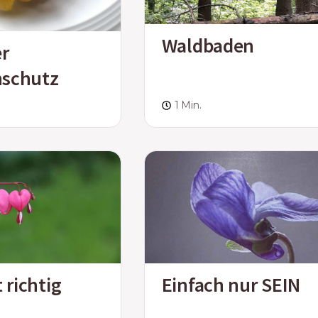
Waldbaden
er
schutz
1 Min.
t richtig
Einfach nur SEIN