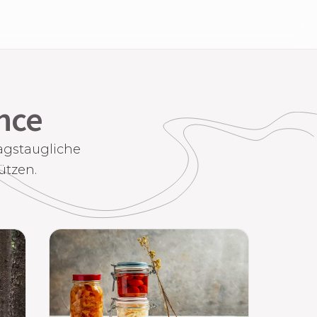
nce
agstaugliche
ützen.